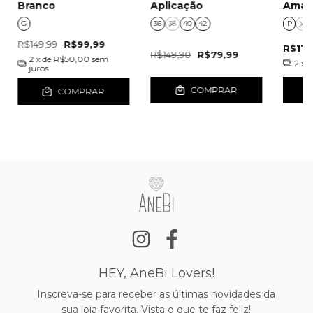
Branco
Aplicação
Amar
G
36
38
40
42
P
M
R$149,99
R$99,99
R$119
R$149,90
R$79,99
2
x de
R$50,00
sem
2
x 
juros
COMPRAR
COMPRAR
HEY, AneBi Lovers!
Inscreva-se para receber as últimas novidades da
sua loja favorita. Vista o que te faz feliz!