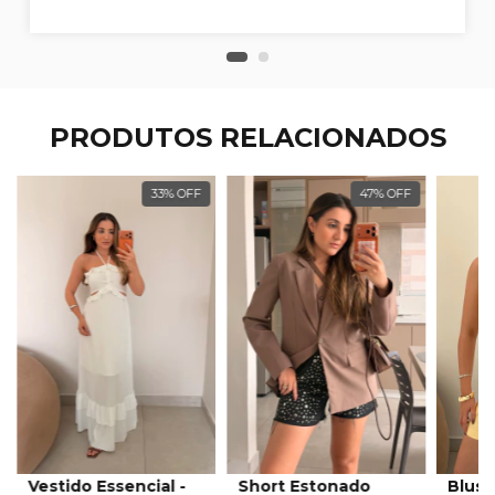
PRODUTOS RELACIONADOS
33
%
OFF
47
%
OFF
Vestido Essencial -
Short Estonado
Blusa