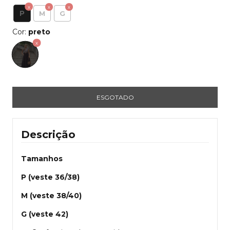
P
M
G
Cor:
preto
Descrição
Tamanhos
P (veste 36/38)
M (veste 38/40)
G (veste 42)