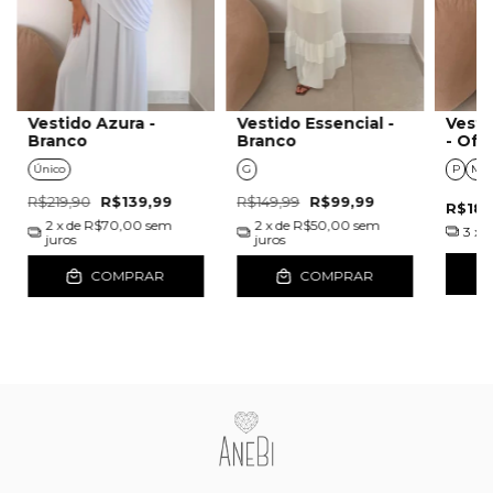
Vestido Azura -
Vestido Essencial -
Vesti
Branco
Branco
- Off
Único
G
P
M
R$219,90
R$139,99
R$149,99
R$99,99
R$189
2
x de
R$70,00
sem
2
x de
R$50,00
sem
3
x 
juros
juros
COMPRAR
COMPRAR