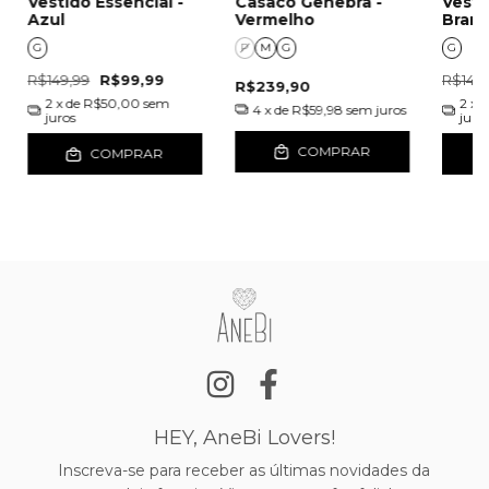
Vestido Essencial -
Casaco Genebra -
Vesti
Azul
Vermelho
Bran
G
P
M
G
G
R$149,99
R$99,99
R$149
R$239,90
2
x de
R$50,00
sem
2
x 
4
x de
R$59,98
sem juros
juros
juro
COMPRAR
COMPRAR
HEY, AneBi Lovers!
Inscreva-se para receber as últimas novidades da