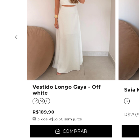
Vestido Longo Gaya - Off
ranco
Saia 
white
P
M
G
G
R$189,90
R$79,
3
x de
R$63,30
sem juros
COMPRAR