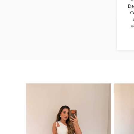
Des
C
v
mu
33
%
OFF