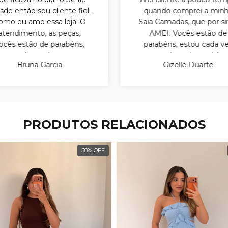
de então sou cliente fiel.
quando comprei a min
omo eu amo essa loja! O
Saia Camadas, que por sin
atendimento, as peças,
AMEI. Vocês estão de
ocês estão de parabéns,
parabéns, estou cada v
que venha muitas novas
mais apaixonada!
Bruna Garcia
Gizelle Duarte
conquistas pra vocês! E
itas peças lindas, pra eu
poder sair por aí toda de
Anebi.
PRODUTOS RELACIONADOS
38
%
OFF