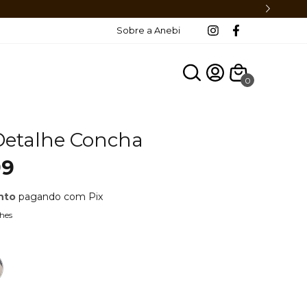
Sobre a Anebi
0
Detalhe Concha
99
nto
pagando com Pix
hes