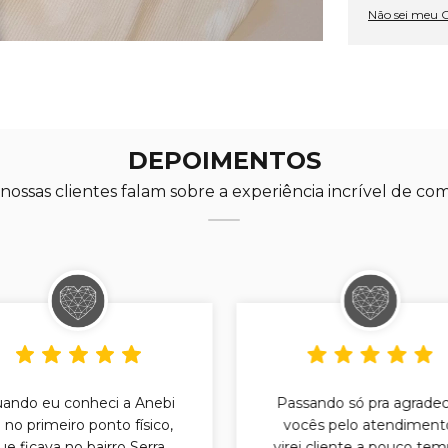
Não sei meu 
DEPOIMENTOS
nossas clientes falam sobre a experiência incrível de co
ando eu conheci a Anebi
Passando só pra agrade
i no primeiro ponto físico,
vocês pelo atendiment
ue ficava no bairro Serra.
virei cliente a pouco tem