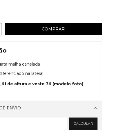
ão
gata malha canelada
iferenciado na lateral
1,61 de altura e veste 36 (modelo foto)
DE ENVIO
Alterar CEP
CALCULAR