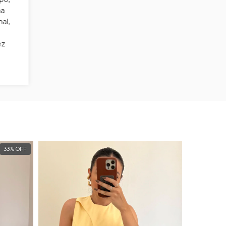
ha
al,
ez
33
%
OFF