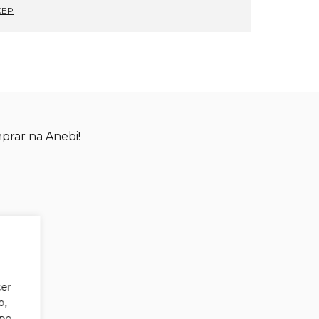
CEP
mprar na Anebi!
cer
o,
po,