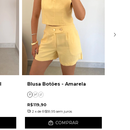
l
Blusa Botões - Amarela
Vestid
P
M
G
Único
R$119,90
R$219,9
2
x de
R$59,95
sem juros
2
x de
R
COMPRAR