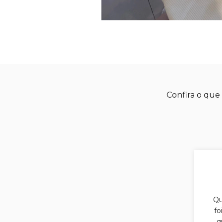
Confira o que 
Qu
fo
q