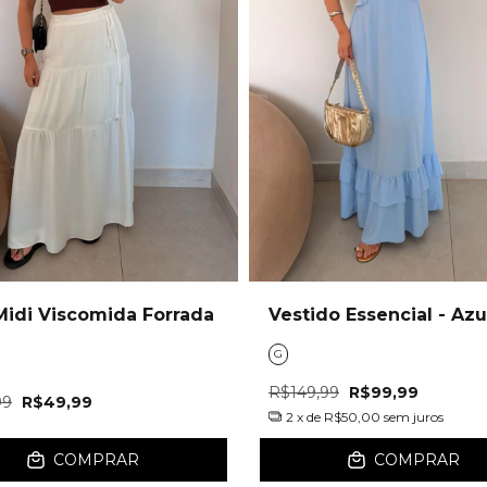
Midi Viscomida Forrada
Vestido Essencial - Azu
G
R$149,99
R$99,99
99
R$49,99
2
x de
R$50,00
sem juros
COMPRAR
COMPRAR