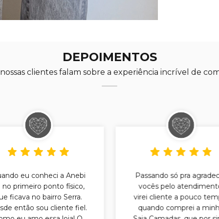
DEPOIMENTOS
nossas clientes falam sobre a experiência incrível de co
ando eu conheci a Anebi
Passando só pra agrade
i no primeiro ponto físico,
vocês pelo atendiment
ue ficava no bairro Serra.
virei cliente a pouco tem
de então sou cliente fiel.
quando comprei a min
omo eu amo essa loja! O
Saia Camadas, que por sin