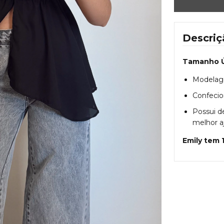
Descriç
Tamanho Ú
Modelag
Confecio
Possui d
melhor a
Emily tem 1