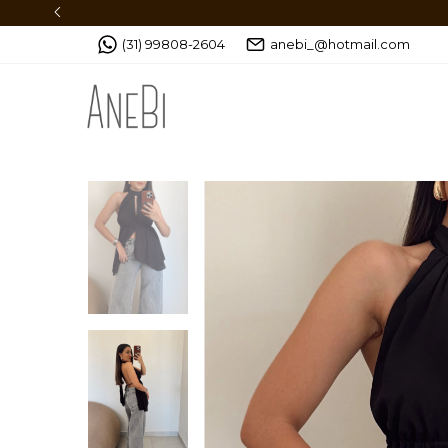
CASACOS COM PRECINHOS IMPERDÍVEIS
(31) 99808-2604
anebi_@hotmail.com