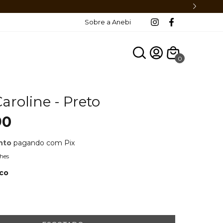
Sobre a Anebi
0
aroline - Preto
90
nto
pagando com Pix
hes
co