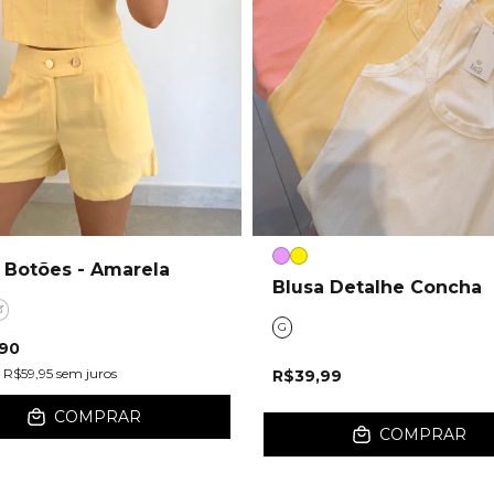
 Botões - Amarela
Blusa Detalhe Concha
G
G
,90
e
R$59,95
sem juros
R$39,99
COMPRAR
COMPRAR