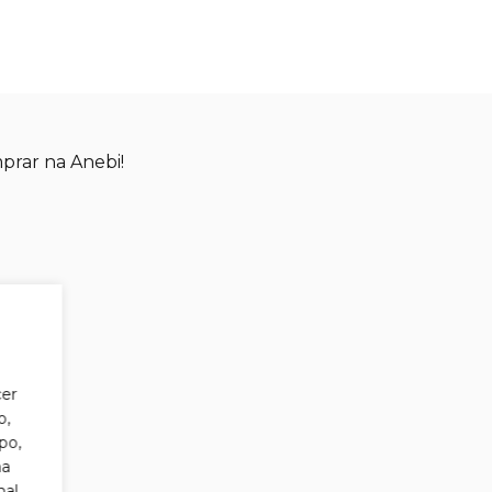
mprar na Anebi!
cer
o,
po,
ha
al,