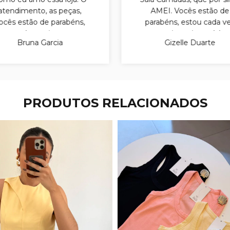
atendimento, as peças,
AMEI. Vocês estão de
ocês estão de parabéns,
parabéns, estou cada v
que venha muitas novas
mais apaixonada!
Bruna Garcia
Gizelle Duarte
conquistas pra vocês! E
itas peças lindas, pra eu
poder sair por aí toda de
Anebi.
PRODUTOS RELACIONADOS