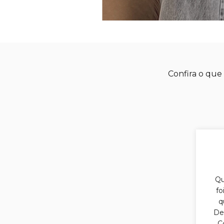
Confira o que 
Qu
fo
q
Des
C