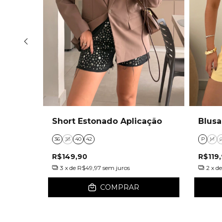
nto -
Short Estonado Aplicação
Blusa
36
38
40
42
P
M
R$149,90
R$119
3
x de
R$49,97
sem juros
2
x d
COMPRAR