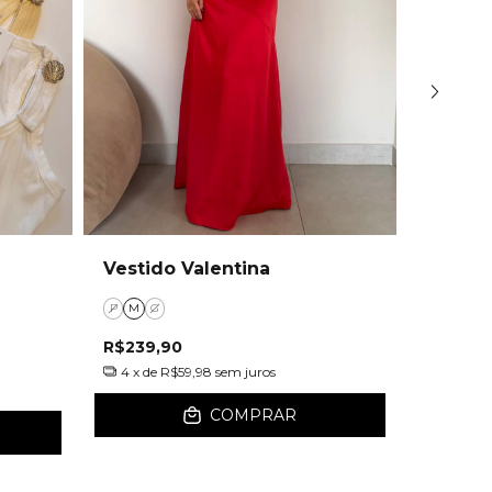
Vestido Valentina
Casaco
P
M
G
P
M
G
R$239,90
R$239,
4
x de
R$59,98
sem juros
4
x de
R
COMPRAR