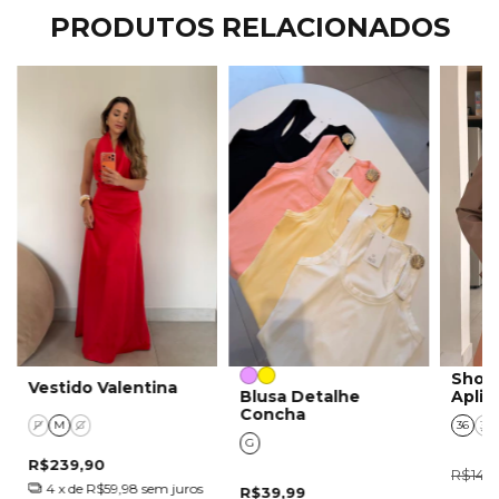
PRODUTOS RELACIONADOS
Shor
Vestido Valentina
Blusa Detalhe
Aplic
Concha
P
M
G
36
38
G
R$239,90
R$149
4
x de
R$59,98
sem juros
R$39,99